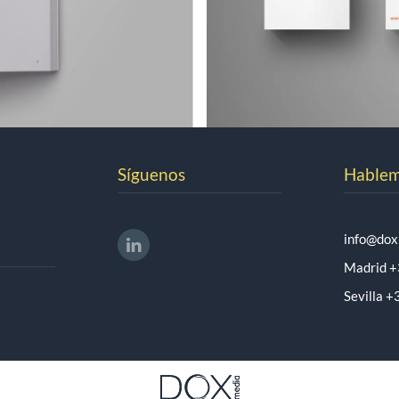
Síguenos
Hable
info@dox
Madrid +
Sevilla 