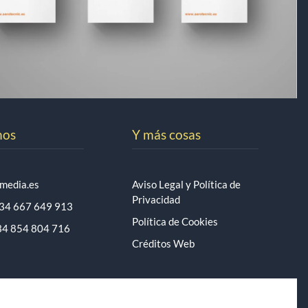
mos
Y más cosas
media.es
Aviso Legal y Política de
Privacidad
34 667 649 913
Política de Cookies
+34 854 804 716
Créditos Web