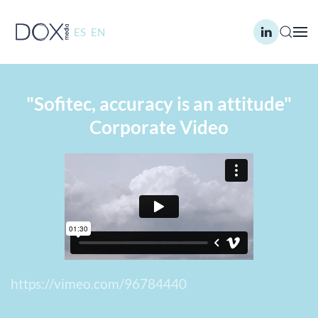
ES
EN
Skip to main content
"Sofitec, accuracy is an attitude"
Corporate Video
https://vimeo.com/96784440